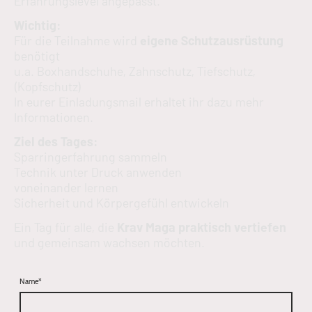
Erfahrungslevel angepasst.
Wichtig:
Für die Teilnahme wird
eigene Schutzausrüstung
benötigt
u.a. Boxhandschuhe, Zahnschutz, Tiefschutz,
(Kopfschutz)
In eurer Einladungsmail erhaltet ihr dazu mehr
Informationen.
Ziel des Tages:
Sparringerfahrung sammeln
Technik unter Druck anwenden
voneinander lernen
Sicherheit und Körpergefühl entwickeln
Ein Tag für alle, die
Krav Maga praktisch vertiefen
und gemeinsam wachsen möchten.
Name
*