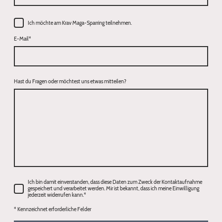
Ich möchte am Krav Maga-Sparring teilnehmen.
E-Mail
*
Hast du Fragen oder möchtest uns etwas mitteilen?
Ich bin damit einverstanden, dass diese Daten zum Zweck der Kontaktaufnahme
gespeichert und verarbeitet werden. Mir ist bekannt, dass ich meine Einwilligung
jederzeit widerrufen kann.
*
* Kennzeichnet erforderliche Felder